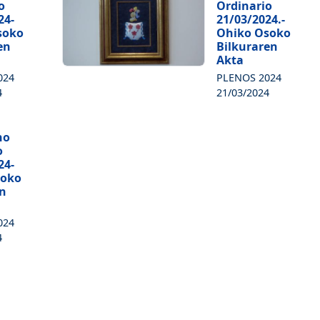
o
Ordinario
24-
21/03/2024.-
soko
Ohiko Osoko
en
Bilkuraren
Akta
024
PLENOS 2024
4
21/03/2024
no
o
24-
soko
en
024
4