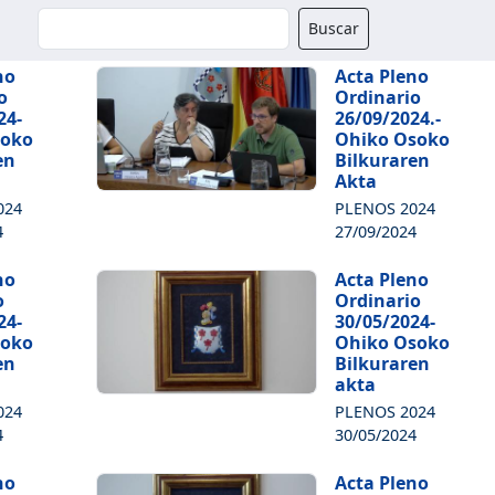
Buscador
Buscar
no
Acta Pleno
o
Ordinario
24-
26/09/2024.-
soko
Ohiko Osoko
en
Bilkuraren
Akta
024
PLENOS 2024
4
27/09/2024
no
Acta Pleno
o
Ordinario
24-
30/05/2024-
soko
Ohiko Osoko
en
Bilkuraren
akta
024
PLENOS 2024
4
30/05/2024
no
Acta Pleno