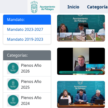
Inicio
Categoría
Categorías y Mandatos
Mandato:
Mandato 2023-2027
Mandato 2019-2023
Categorías:
Plenos Año
2026
Plenos Año
2025
Plenos Año
2024