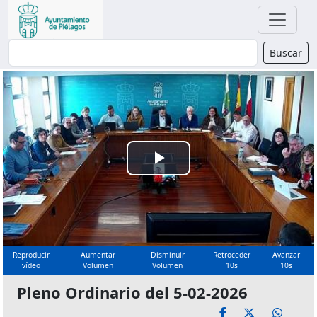
Buscador
Buscar
Reproducir
Vídeo
Reproducir
Aumentar
Disminuir
Retroceder
Avanzar
vídeo
Volumen
Volumen
10s
10s
Pleno Ordinario del 5-02-2026