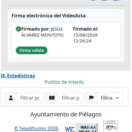
Firma electrónica del VideoActa
Firmado por:
JESÚS
Firmado el:
ÁLVAREZ MONTOTO
15/06/2026
12:26:24
Firma válida
Estadísticas
Puntos de interés
Filtros de búsqueda
Buscar por Orador
Buscar por Punto
Buscar por Partido
Buscar
Ayuntamiento de Piélagos
© Teledifusión 2026