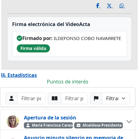
Firma electrónica del VideoActa
Firmado por:
ILDEFONSO COBO NAVARRETE
Firma válida
Estadísticas
Puntos de interés
Filtros de búsqueda
Buscar por Orador
Buscar por Punto
Buscar por Partido
Buscar
Apertura de la sesión
María Francisca Carazo Villalonga
Alcaldesa-Presidenta — Grupo
Anuncio minuto silencio en memoria de