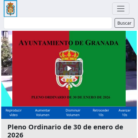
Buscador
Buscar
Reproducir
Vídeo
Reproducir
Aumentar
Disminuir
Retroceder
Avanzar
vídeo
Volumen
Volumen
10s
10s
Pleno Ordinario de 30 de enero de
2026