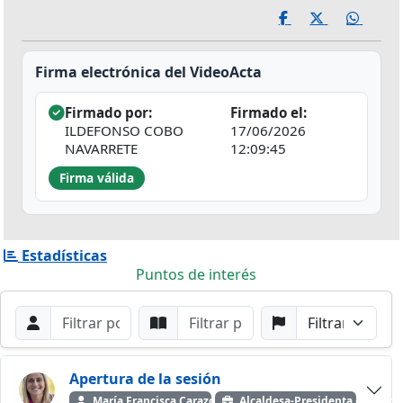
Firma electrónica del VideoActa
Firmado por:
Firmado el:
ILDEFONSO COBO
17/06/2026
NAVARRETE
12:09:45
Firma válida
Estadísticas
Puntos de interés
Filtros de búsqueda
Buscar por Orador
Buscar por Punto
Buscar por Partido
Buscar
Apertura de la sesión
María Francisca Carazo Villalonga
Alcaldesa-Presidenta — Grupo