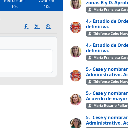
Retroceder
Avanzar
zonas B y D. Aprob
10s
10s
María Francisca Car
5
4.- Estudio de Ord
definitiva.
Ildefonso Cobo Nava
4.- Estudio de Ord
definitiva.
María Francisca Car
5.- Cese y nombra
Administrativo. A
Ildefonso Cobo Nava
5.- Cese y nombra
Acuerdo de mayorí
María Rosario Palla
5.- Cese y nombra
Administrativo. A