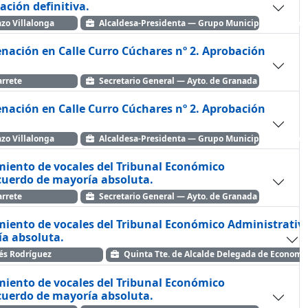
ación definitiva.
azo Villalonga
Alcaldesa-Presidenta — Grupo Municipal Popular
enación en Calle Curro Cúchares nº 2. Aprobación
rrete
Secretario General — Ayto. de Granada
enación en Calle Curro Cúchares nº 2. Aprobación
azo Villalonga
Alcaldesa-Presidenta — Grupo Municipal Popular
miento de vocales del Tribunal Económico
cuerdo de mayoría absoluta.
rrete
Secretario General — Ayto. de Granada
miento de vocales del Tribunal Económico Administrativ
a absoluta.
rés Rodríguez
Quinta Tte. de Alcalde Delegada de Economí
miento de vocales del Tribunal Económico
cuerdo de mayoría absoluta.