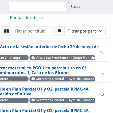
Buscador
Buscar
Puntos de interés
da
Buscar por Punto
Buscar por Partido
 Acta de la sesión anterior de fecha 30 de mayo de
azo Villalonga
Alcaldesa-Presidenta — Grupo Municipal Popular
error material en PGOU en parcela sita en C/
mingo núm. 1, Casa de los Girones.
rrete
Secretario General — Ayto. de Granada
alle en Plan Parcial O1 y O2, parcela RPMC-4A,
ación definitiva.
rrete
Secretario General — Ayto. de Granada
alle en Plan Parcial O1 y O2, parcela RPMC-4A,