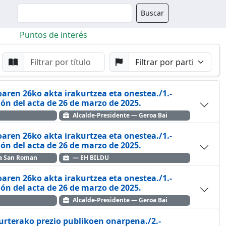
Buscador
Buscar
Puntos de interés
da
Buscar por Punto
Buscar por Partido
aren 26ko akta irakurtzea eta onestea./1.-
ón del acta de 26 de marzo de 2025.
Alcalde-Presidente — Geroa Bai
aren 26ko akta irakurtzea eta onestea./1.-
ón del acta de 26 de marzo de 2025.
ea San Roman
— EH BILDU
aren 26ko akta irakurtzea eta onestea./1.-
ón del acta de 26 de marzo de 2025.
Alcalde-Presidente — Geroa Bai
turterako prezio publikoen onarpena./2.-