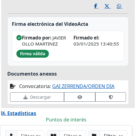
Firma electrónica del VideoActa
Firmado por:
JAVIER
Firmado el:
OLLO MARTINEZ
03/01/2025 13:40:55
Firma válida
Documentos anexos
Convocatoria:
GAI ZERRENDA/ORDEN DIA
Ver datos de firma
Validar fir
Descargar
Estadísticas
Puntos de interés
Filtros de búsqueda