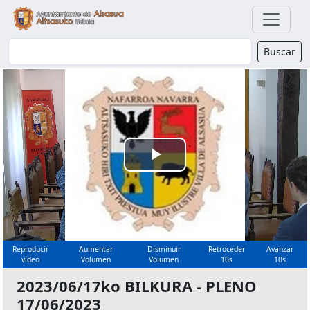
Buscador
Buscar
Reproducir
Vídeo
Reproducir
Aumentar
Disminuir
Retroceder
Avanzar
vídeo
Volumen
Volumen
10s
10s
2023/06/17ko BILKURA - PLENO
17/06/2023