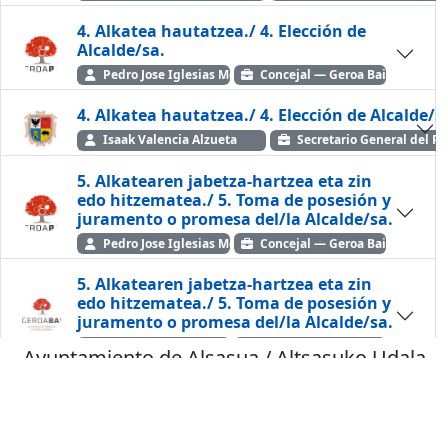
4. Alkatea hautatzea./ 4. Elección de
Alcalde/sa.
Pedro Jose Iglesias Mendiluce
Concejal — Geroa Bai
4. Alkatea hautatzea./ 4. Elección de Alcalde/s
Isaak Valencia Alzueta
Secretario General del P
5. Alkatearen jabetza-hartzea eta zin
edo hitzematea./ 5. Toma de posesión y
juramento o promesa del/la Alcalde/sa.
Pedro Jose Iglesias Mendiluce
Concejal — Geroa Bai
5. Alkatearen jabetza-hartzea eta zin
edo hitzematea./ 5. Toma de posesión y
juramento o promesa del/la Alcalde/sa.
Javier Ollo Martínez
Alcalde-Presidente — Geroa Ba
Ayuntamiento de Alsasua / Altsasuko Udala
6. Ez-ohiko kutxako kontaketa eta
Castellano
Euskara
inbentarioa begiratzea./ 6. Arqueo
extraordinario y comprobación de
inventario.
© Teledifusión 2026