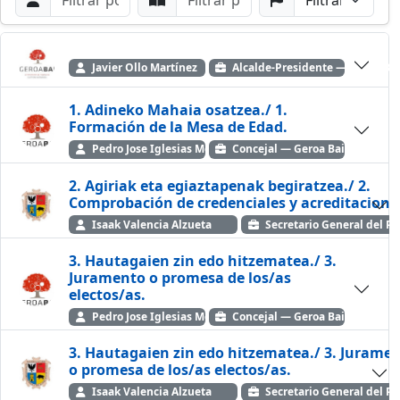
Buscar por Orador
Buscar por Punto
Buscar por Partido
Buscar
Javier Ollo Martínez
Alcalde-Presidente — Geroa Ba
1. Adineko Mahaia osatzea./ 1.
Formación de la Mesa de Edad.
Pedro Jose Iglesias Mendiluce
Concejal — Geroa Bai
2. Agiriak eta egiaztapenak begiratzea./ 2.
Comprobación de credenciales y acreditacione
Isaak Valencia Alzueta
Secretario General del P
3. Hautagaien zin edo hitzematea./ 3.
Juramento o promesa de los/as
electos/as.
Pedro Jose Iglesias Mendiluce
Concejal — Geroa Bai
3. Hautagaien zin edo hitzematea./ 3. Jurame
o promesa de los/as electos/as.
Isaak Valencia Alzueta
Secretario General del P