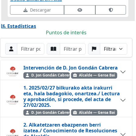
Ver datos de firma
Validar fir
Descargar
Estadísticas
Puntos de interés
Filtros de búsqueda
Buscar por Orador
Buscar por Punto
Buscar por Partido
Buscar
Intervención de D. Jon Gondán Cabrera
D. Jon Gondán Cabrera
Alcalde — Geroa Bai
1. 2025/02/27 bilkurako akta irakurri
eta, hala badagokio, onartzea./ Lectura
y aprobación, si procede, del acta de
27/02/2025.
D. Jon Gondán Cabrera
Alcalde — Geroa Bai
2. Alkatetzaren ebazpenen berri
izatea./ Conocimiento de Resoluciones