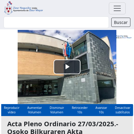
Buscador
Buscar
Reproducir
Vídeo
Reproducir
Aumentar
Disminuir
Retroceder
Avanzar
Desactivar
vídeo
Volumen
Volumen
10s
10s
subtítulos
Acta Pleno Ordinario 27/03/2025.-
Osoko Bilkuraren Akta