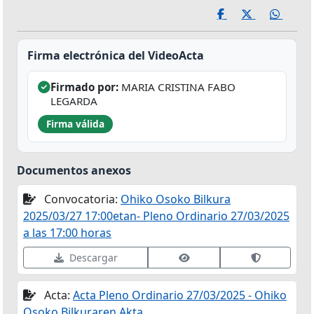
Firma electrónica del VideoActa
Firmado por:
MARIA CRISTINA FABO
LEGARDA
Firma válida
Documentos anexos
Convocatoria:
Ohiko Osoko Bilkura
2025/03/27 17:00etan- Pleno Ordinario 27/03/2025
a las 17:00 horas
Ver datos de firma
Validar fir
Descargar
Acta:
Acta Pleno Ordinario 27/03/2025 - Ohiko
Osoko Bilkuraren Akta