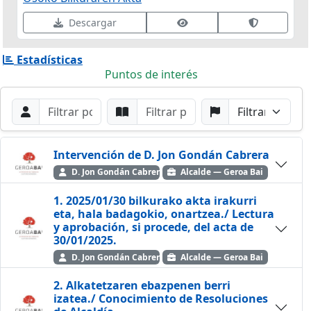
Ver datos de firma
Validar fir
Descargar
Estadísticas
Puntos de interés
Filtros de búsqueda
Buscar por Orador
Buscar por Punto
Buscar por Partido
Buscar
Intervención de D. Jon Gondán Cabrera
D. Jon Gondán Cabrera
Alcalde — Geroa Bai
1. 2025/01/30 bilkurako akta irakurri
eta, hala badagokio, onartzea./ Lectura
y aprobación, si procede, del acta de
30/01/2025.
D. Jon Gondán Cabrera
Alcalde — Geroa Bai
2. Alkatetzaren ebazpenen berri
izatea./ Conocimiento de Resoluciones