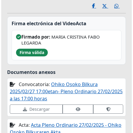
Firma electrónica del VideoActa
Firmado por:
MARIA CRISTINA FABO
LEGARDA
Firma válida
Documentos anexos
Convocatoria:
Ohiko Osoko Bilkura
2025/02/27 17:00etan- Pleno Ordinario 27/02/2025
a las 17:00 horas
Ver datos de firma
Validar fir
Descargar
Acta:
Acta Pleno Ordinario 27/02/2025 - Ohiko
Osoko Bilkuraren Akta