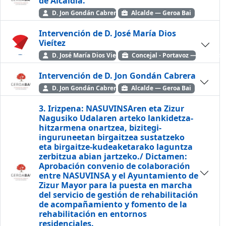
de Alcaldía.
D. Jon Gondán Cabrera
Alcalde — Geroa Bai
Intervención de D. José María Dios
Vieítez
D. José María Dios Vieítez
Concejal - Portavoz — Union de
Intervención de D. Jon Gondán Cabrera
D. Jon Gondán Cabrera
Alcalde — Geroa Bai
3. Irizpena: NASUVINSAren eta Zizur
Nagusiko Udalaren arteko lankidetza-
hitzarmena onartzea, bizitegi-
inguruneetan birgaitzea sustatzeko
eta birgaitze-kudeaketarako laguntza
zerbitzua abian jartzeko./ Dictamen:
Aprobación convenio de colaboración
entre NASUVINSA y el Ayuntamiento de
Zizur Mayor para la puesta en marcha
del servicio de gestión de rehabilitación
de acompañamiento y fomento de la
rehabilitación en entornos
residenciales.