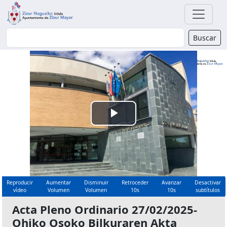
Buscador
Buscar
Reproducir
Vídeo
Reproducir
Aumentar
Disminuir
Retroceder
Avanzar
Desactivar
vídeo
Volumen
Volumen
10s
10s
subtítulos
Acta Pleno Ordinario 27/02/2025-
Ohiko Osoko Bilkuraren Akta