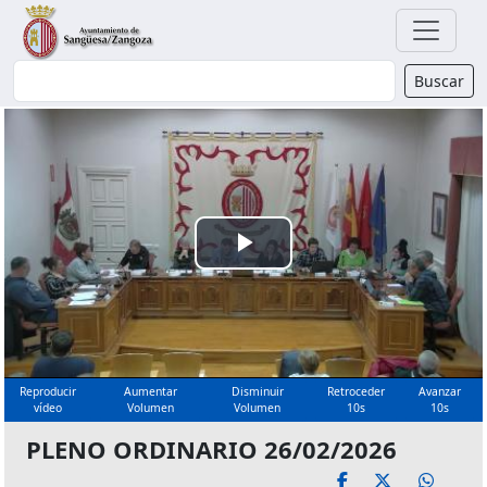
Buscador
Buscar
Reproducir
Vídeo
Reproducir
Aumentar
Disminuir
Retroceder
Avanzar
vídeo
Volumen
Volumen
10s
10s
PLENO ORDINARIO 26/02/2026