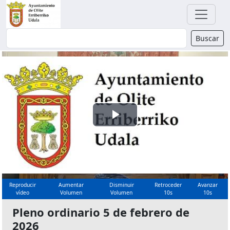
Buscador
Buscar
Reproducir
Vídeo
Reproducir
Aumentar
Disminuir
Retroceder
Avanzar
vídeo
Volumen
Volumen
10s
10s
Pleno ordinario 5 de febrero de
2026