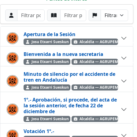
Filtros de búsqueda
Buscar por Orador
Buscar por Punto
Buscar por Partido
Buscar
Apertura de la Sesión
Josu Etxarri Sueskun
Alcaldía — AGRUPEMOS ELKAR
Bienvenida a la nueva secretaria
Josu Etxarri Sueskun
Alcaldía — AGRUPEMOS ELKAR
Minuto de silencio por el accidente de
tren en Andalucía
Josu Etxarri Sueskun
Alcaldía — AGRUPEMOS ELKAR
1º.- Aprobación, si procede, del acta de
la sesión anterior, de fecha 22 de
diciembre de
Josu Etxarri Sueskun
Alcaldía — AGRUPEMOS ELKAR
Votación 1º.-