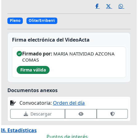
Pleno
Olite/Erriberri
Firma electrónica del VideoActa
Firmado por:
MARIA NATIVIDAD AZCONA
COMAS
Firma válida
Documentos anexos
Convocatoria:
Orden del día
Ver datos de firma
Validar fir
Descargar
Estadísticas
Puntos de interés