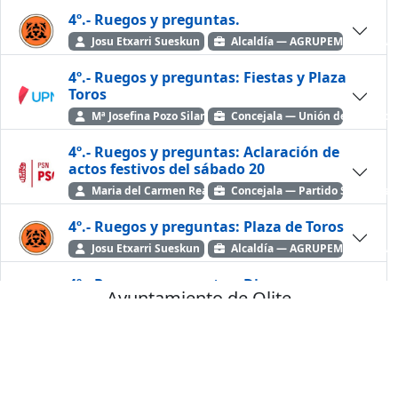
4º.- Ruegos y preguntas.
Josu Etxarri Sueskun
Alcaldía — AGRUPEMOS ELKAR
4º.- Ruegos y preguntas: Fiestas y Plaza
Toros
Mª Josefina Pozo Silanes
Concejala — Unión del Pueblo 
4º.- Ruegos y preguntas: Aclaración de
actos festivos del sábado 20
Maria del Carmen Real Felipe
Concejala — Partido Socialista
4º.- Ruegos y preguntas: Plaza de Toros
Josu Etxarri Sueskun
Alcaldía — AGRUPEMOS ELKAR
4º.- Ruegos y preguntas: Dinero
Ayuntamiento de Olite
Asociaciones eventos festivos
Irene Mayo Junio
Concejala — AGRUPEMOS ELK
Castellano
Euskara
4º.- Ruegos y preguntas: Plaza Toros
coste año 2024
© Teledifusión 2026