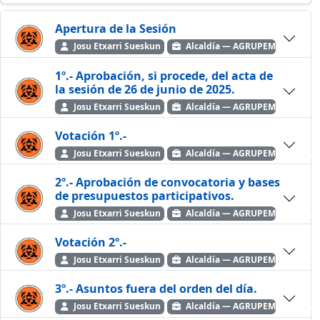
Buscar
Apertura de la Sesión
Josu Etxarri Sueskun
Alcaldía — AGRUPEMOS ELKAR
1º.- Aprobación, si procede, del acta de
la sesión de 26 de junio de 2025.
Josu Etxarri Sueskun
Alcaldía — AGRUPEMOS ELKAR
Votación 1º.-
Josu Etxarri Sueskun
Alcaldía — AGRUPEMOS ELKAR
2º.- Aprobación de convocatoria y bases
de presupuestos participativos.
Josu Etxarri Sueskun
Alcaldía — AGRUPEMOS ELKAR
Votación 2º.-
Josu Etxarri Sueskun
Alcaldía — AGRUPEMOS ELKAR
3º.- Asuntos fuera del orden del día.
Josu Etxarri Sueskun
Alcaldía — AGRUPEMOS ELKAR