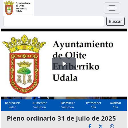
Buscador
Buscar
Reproducir
Vídeo
Reproducir
Aumentar
Disminuir
Retroceder
Avanzar
vídeo
Volumen
Volumen
10s
10s
Pleno ordinario 31 de julio de 2025