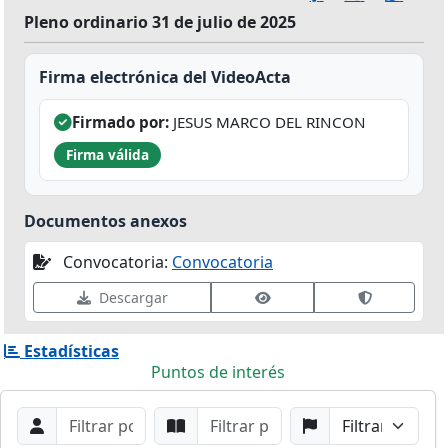
Pleno ordinario 31 de julio de 2025
Firma electrónica del VideoActa
Firmado por:
JESUS MARCO DEL RINCON
Firma válida
Documentos anexos
Convocatoria:
Convocatoria
Ver datos de firma
Validar fir
Descargar
Estadísticas
Puntos de interés
Filtros de búsqueda
Buscar por Orador
Buscar por Punto
Buscar por Partido