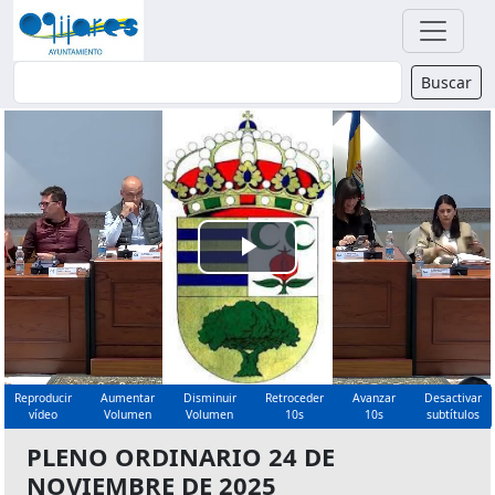
Buscador
Buscar
Reproducir
Vídeo
Reproducir
Aumentar
Disminuir
Retroceder
Avanzar
Desactivar
vídeo
Volumen
Volumen
10s
10s
subtítulos
PLENO ORDINARIO 24 DE
NOVIEMBRE DE 2025