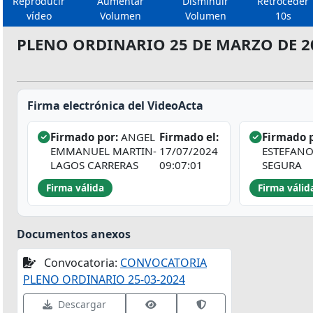
Reproducir
Aumentar
Disminuir
Retroceder
vídeo
Volumen
Volumen
10s
PLENO ORDINARIO 25 DE MARZO DE 2
Firma electrónica del VideoActa
Firmado por:
ANGEL
Firmado el:
Firmado p
EMMANUEL MARTIN-
17/07/2024
ESTEFAN
LAGOS CARRERAS
09:07:01
SEGURA
Firma válida
Firma válid
Documentos anexos
Convocatoria:
CONVOCATORIA
PLENO ORDINARIO 25-03-2024
Ver datos de firma
Validar firma en VALID
Descargar