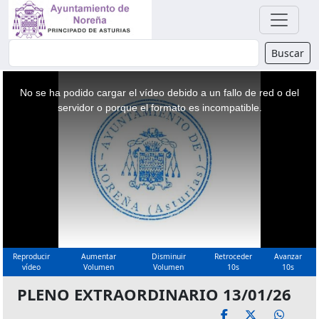
Buscador
Buscar
This
is
a
No se ha podido cargar el vídeo debido a un fallo de red o del
modal
window.
servidor o porque el formato es incompatible.
Reproducir
Aumentar
Disminuir
Retroceder
Avanzar
vídeo
Volumen
Volumen
10s
10s
PLENO EXTRAORDINARIO 13/01/26