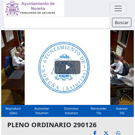
Buscador
Buscar
Reproducir
Vídeo
Reproducir
Aumentar
Disminuir
Retroceder
Avanzar
vídeo
Volumen
Volumen
10s
10s
PLENO ORDINARIO 290126