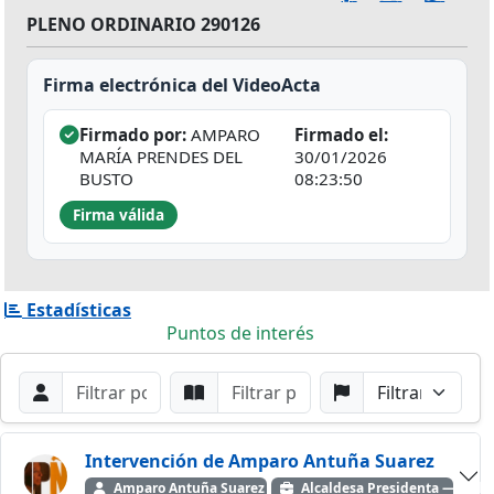
PLENO ORDINARIO 290126
Firma electrónica del VideoActa
Firmado por:
AMPARO
Firmado el:
MARÍA PRENDES DEL
30/01/2026
BUSTO
08:23:50
Firma válida
Estadísticas
Puntos de interés
Filtros de búsqueda
Buscar por Orador
Buscar por Punto
Buscar por Partido
Buscar
Intervención de Amparo Antuña Suarez
Amparo Antuña Suarez
Alcaldesa Presidenta — Inde