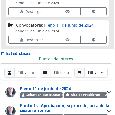
Pleno 11 de junio de 2024
Ver datos de firma
Validar fir
Descargar
Convocatoria:
Pleno 11 de junio de 2024
Pleno 11 de junio de 2024
Ver datos de firma
Validar fir
Descargar
Estadísticas
Puntos de interés
Filtros de búsqueda
Buscar por Orador
Buscar por Punto
Buscar por Partido
Buscar
Pleno 11 de junio de 2024
Sebastián Marco Zaratiegui
Alcalde-Presidente — UNI
Punto 1º.- Aprobación, si procede, acta de la
sesión anterior.