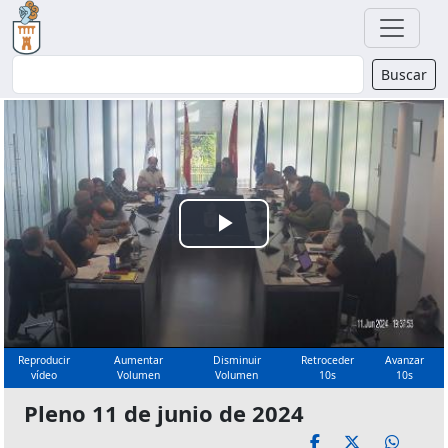
Buscador
Buscar
Reproducir
Vídeo
Reproducir
Aumentar
Disminuir
Retroceder
Avanzar
vídeo
Volumen
Volumen
10s
10s
Pleno 11 de junio de 2024