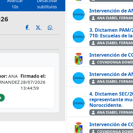
Avanzar
Desactivar
10s
subtítulos
Intervención de 
026
ANA ISABEL FERNA
3. Dictamen PAM/2
710: Escuelas de l
ANA ISABEL FERNA
Intervención de
COVADONGA DOMIN
Intervención de 
or:
ANA
Firmado el:
ERNANDEZ
28/07/2026
ANA ISABEL FERNA
13:44:59
4. Dictamen SEC/2
a
representante muni
Noroccidente.
ANA ISABEL FERNA
Intervención de
COVADONGA DOMIN