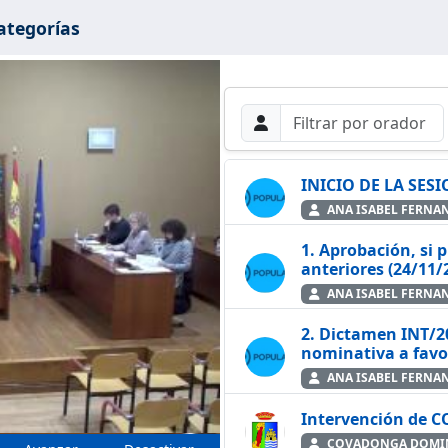
ategorías
Filtros de búsque
Buscar por Orador
Buscar
INICIO DE LA SES
ANA ISABEL FERNA
1. Aprobación, si 
cir
anteriores (24/11/
ANA ISABEL FERNA
2. Dictamen INT/2026/4: Aprobación concesión subvención
ANA ISABEL FERNA
Intervención de
COVADONGA DOMIN