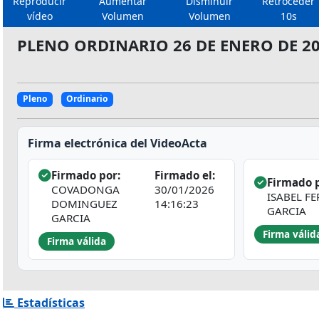
Reproducir
Aumentar
Disminuir
Retroceder
vídeo
Volumen
Volumen
10s
PLENO ORDINARIO 26 DE ENERO DE 2
Pleno
Ordinario
Firma electrónica del VideoActa
Firmado por:
Firmado el:
Firmado p
COVADONGA
30/01/2026
ISABEL F
DOMINGUEZ
14:16:23
GARCIA
GARCIA
Firma válid
Firma válida
Estadísticas