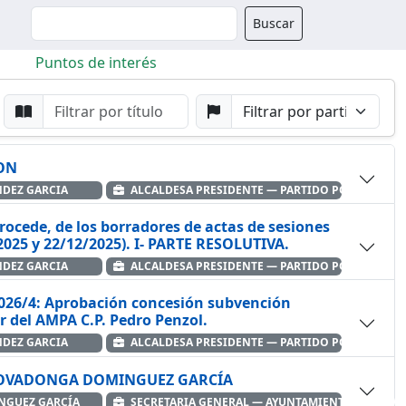
Buscador
Buscar
Puntos de interés
da
Buscar por Punto
Buscar por Partido
ION
NDEZ GARCIA
ALCALDESA PRESIDENTE — PARTIDO POPULAR
procede, de los borradores de actas de sesiones
2025 y 22/12/2025). I- PARTE RESOLUTIVA.
NDEZ GARCIA
ALCALDESA PRESIDENTE — PARTIDO POPULAR
nominativa a favor del AMPA C.P. Pedro Penzol.
NDEZ GARCIA
ALCALDESA PRESIDENTE — PARTIDO POPULAR
 COVADONGA DOMINGUEZ GARCÍA
GUEZ GARCÍA
SECRETARIA GENERAL — AYUNTAMIENTO DE NAVI