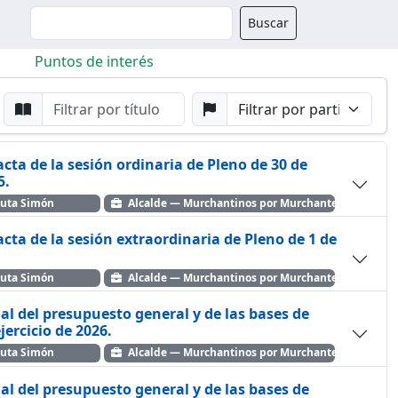
Buscador
Buscar
Puntos de interés
da
Buscar por Punto
Buscar por Partido
acta de la sesión ordinaria de Pleno de 30 de
025.
auta Simón
Alcalde — Murchantinos por Murchante
acta de la sesión extraordinaria de Pleno de 1 de
auta Simón
Alcalde — Murchantinos por Murchante
ial del presupuesto general y de las bases de
ra el ejercicio de 2026.
auta Simón
Alcalde — Murchantinos por Murchante
ial del presupuesto general y de las bases de