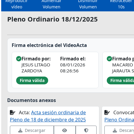
Reproducir
Aumentar
Disminuir
Retroceder
vídeo
Volumen
Volumen
10s
Pleno Ordinario 18/12/2025
Firma electrónica del VideoActa
Firmado por:
Firmado el:
Firmado p
JESUS LITAGO
08/01/2026
MACARIO
ZARDOYA
08:26:56
JARAUTA 
Firma válida
Firma válid
Documentos anexos
Acta:
Acta sesión ordinaria de
Convocat
Pleno de 18 de diciembre de 2025
Pleno Ordina
Ver datos de firma
Validar firma en VALID
Descargar
Descar