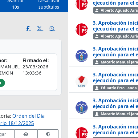
Avanzar
Desactivar
ejecución pa
10s
subtítulos
Alberto Aguado Arri
3. Aprobación inic
ejecución pa
Alberto Aguado Arri
3. Aprobación inic
ejecución pa
or:
Firmado el:
Macario Manuel Jar
 MANUEL
23/03/2026
SIMON
13:03:36
3. Aprobación inic
ejecución pa
a
Eduardo Erro Landa
3. Aprobación inic
ejecución pa
Macario Manuel Jar
oria:
Orden del Día
rio 18/12/2025
3. Aprobación inic
ejecución pa
e
Ver datos de firma
Validar firma en VALIDe
gar