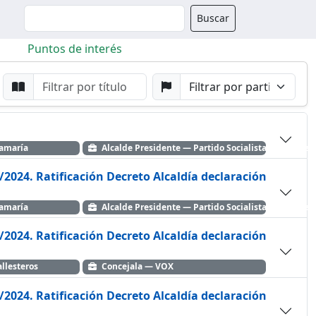
Buscador
Buscar
Puntos de interés
da
Buscar por Punto
Buscar por Partido
tamaría
Alcalde Presidente — Partido Socialista Obrero Es
/2024. Ratificación Decreto Alcaldía declaración
tamaría
Alcalde Presidente — Partido Socialista Obrero Es
/2024. Ratificación Decreto Alcaldía declaración
llesteros
Concejala — VOX
/2024. Ratificación Decreto Alcaldía declaración