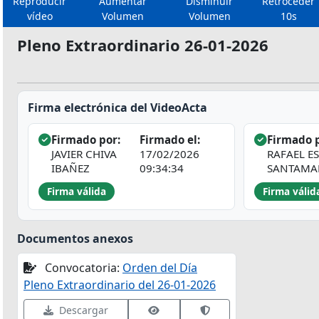
Reproducir
Aumentar
Disminuir
Retroceder
vídeo
Volumen
Volumen
10s
Pleno Extraordinario 26-01-2026
Firma electrónica del VideoActa
Firmado por:
Firmado el:
Firmado p
JAVIER CHIVA
17/02/2026
RAFAEL E
IBAÑEZ
09:34:34
SANTAMA
Firma válida
Firma válid
Documentos anexos
Convocatoria:
Orden del Día
Pleno Extraordinario del 26-01-2026
Ver datos de firma
Validar firma en VALID
Descargar