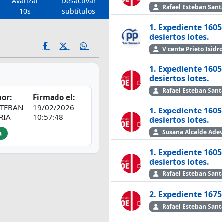
Avanzar
Desactivar
Rafael Esteban San
10s
subtítulos
1. Expediente 1605
desiertos lotes.
Vicente Prieto Isidr
1. Expediente 1605
desiertos lotes.
Rafael Esteban San
or:
Firmado el:
STEBAN
19/02/2026
1. Expediente 1605
RIA
10:57:48
desiertos lotes.
Susana Alcalde Ad
a
1. Expediente 1605
desiertos lotes.
Rafael Esteban San
2. Expediente 1675
Rafael Esteban San
e