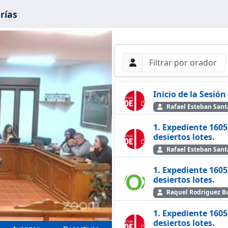
rías
Filtros de búsque
Buscar por Orador
Buscar
Inicio de la Sesión
Rafael Esteban San
1. Expediente 1605
cir
desiertos lotes.
Rafael Esteban San
1. Expediente 1605
desiertos lotes.
Raquel Rodriguez Ba
1. Expediente 1605
desiertos lotes.