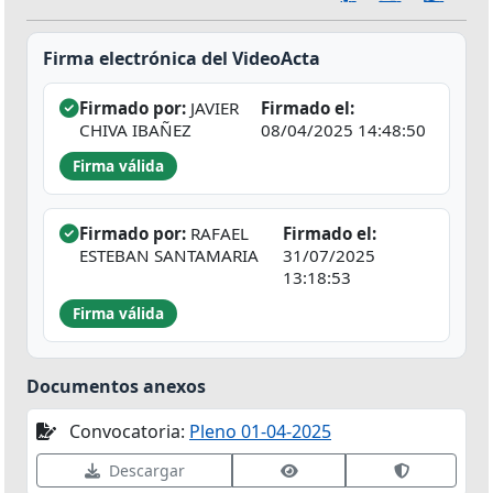
Firma electrónica del VideoActa
Firmado por:
JAVIER
Firmado el:
CHIVA IBAÑEZ
08/04/2025 14:48:50
Firma válida
Firmado por:
RAFAEL
Firmado el:
ESTEBAN SANTAMARIA
31/07/2025
13:18:53
Firma válida
Documentos anexos
Convocatoria:
Pleno 01-04-2025
Ver datos de firma
Validar fir
Descargar