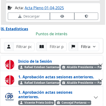
Acta:
Acta Pleno 01-04-2025
Ver datos de firma
Validar fir
Descargar
Estadísticas
Puntos de interés
Filtros de búsqueda
Buscar por Orador
Buscar por Punto
Buscar por Partido
Buscar
Inicio de la Sesión
Rafael Esteban Santamaría
Alcalde Presidente — Partid
1. Aprobación actas sesiones anteriores.
Rafael Esteban Santamaría
Alcalde Presidente — Partid
1. Aprobación actas sesiones
anteriores.
Vicente Prieto Isidro
Concejal Portavoz — Partido Po