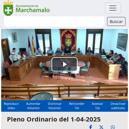
Buscador
Buscar
Reproducir
Vídeo
Reproducir
Aumentar
Disminuir
Retroceder
Avanzar
Desactivar
vídeo
Volumen
Volumen
10s
10s
subtítulos
Pleno Ordinario del 1-04-2025