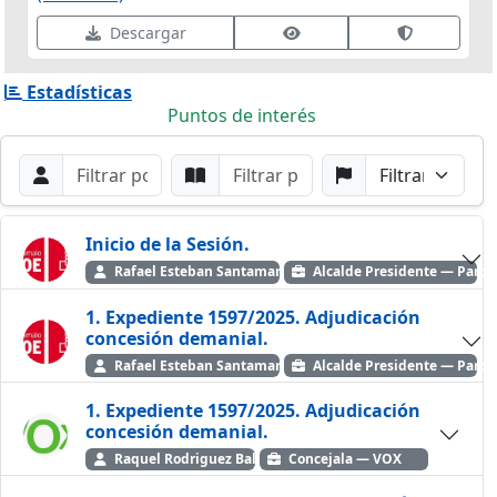
Ver datos de firma
Validar fir
Descargar
Estadísticas
Puntos de interés
Filtros de búsqueda
Buscar por Orador
Buscar por Punto
Buscar por Partido
Buscar
Inicio de la Sesión.
Rafael Esteban Santamaría
Alcalde Presidente — Partid
1. Expediente 1597/2025. Adjudicación
concesión demanial.
Rafael Esteban Santamaría
Alcalde Presidente — Partid
1. Expediente 1597/2025. Adjudicación
concesión demanial.
Raquel Rodriguez Ballesteros
Concejala — VOX