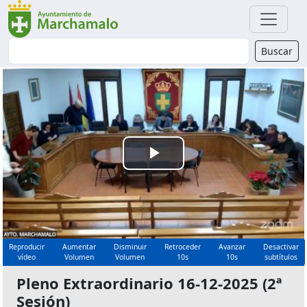
Buscador
Buscar
Reproducir
Vídeo
Reproducir
Aumentar
Disminuir
Retroceder
Avanzar
Desactivar
vídeo
Volumen
Volumen
10s
10s
subtítulos
Pleno Extraordinario 16-12-2025 (2ª
Sesión)