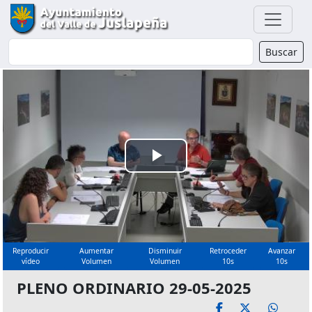
Buscador
Buscar
Reproducir
Vídeo
Reproducir
Aumentar
Disminuir
Retroceder
Avanzar
vídeo
Volumen
Volumen
10s
10s
PLENO ORDINARIO 29-05-2025