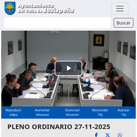
Buscador
Buscar
Reproducir
Vídeo
Reproducir
Aumentar
Disminuir
Retroceder
Avanzar
vídeo
Volumen
Volumen
10s
10s
PLENO ORDINARIO 27-11-2025