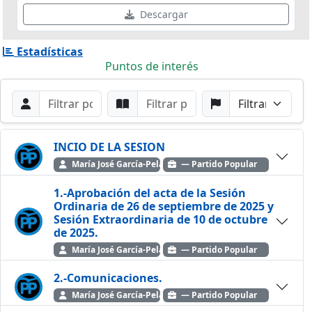
Descargar
Estadísticas
Puntos de interés
Filtros de búsqueda
Buscar por Orador
Buscar por Punto
Buscar por Partido
Buscar
INCIO DE LA SESION
María José García-Pelayo Jurado. P.P.
— Partido Popular
1.-Aprobación del acta de la Sesión
Ordinaria de 26 de septiembre de 2025 y
Sesión Extraordinaria de 10 de octubre
de 2025.
María José García-Pelayo Jurado. P.P.
— Partido Popular
2.-Comunicaciones.
María José García-Pelayo Jurado. P.P.
— Partido Popular