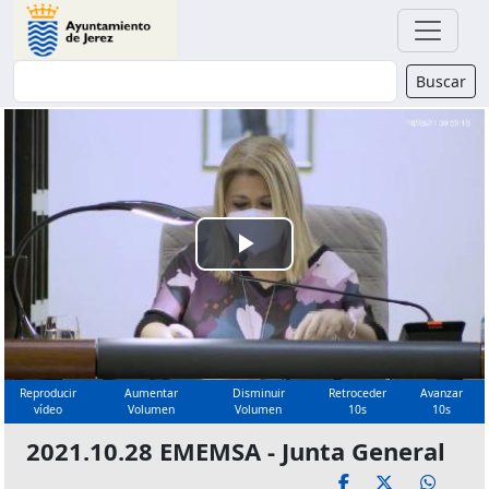
Buscador
Buscar
Reproducir
Vídeo
Reproducir
Aumentar
Disminuir
Retroceder
Avanzar
vídeo
Volumen
Volumen
10s
10s
2021.10.28 EMEMSA - Junta General