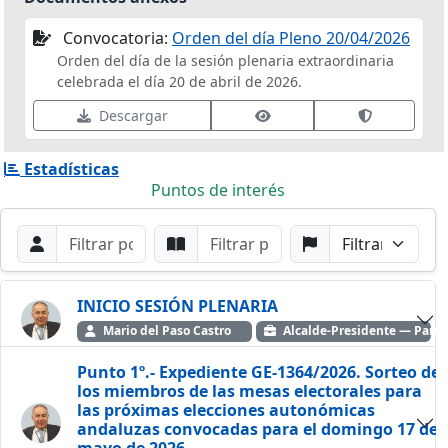
Convocatoria:
Orden del día Pleno 20/04/2026
Orden del día de la sesión plenaria extraordinaria
celebrada el día 20 de abril de 2026.
Ver datos de firma
Validar fir
Descargar
Estadísticas
Puntos de interés
Filtros de búsqueda
Buscar por Orador
Buscar por Punto
Buscar por Partido
Buscar
INICIO SESIÓN PLENARIA
Mario del Paso Castro
Alcalde-Presidente — Partid
Punto 1º.- Expediente GE-1364/2026. Sorteo de
los miembros de las mesas electorales para
las próximas elecciones autonómicas
andaluzas convocadas para el domingo 17 de
mayo de 2026