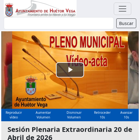
Buscador
Buscar
Reproducir
Vídeo
Reproducir
Aumentar
Disminuir
Retroceder
Avanzar
vídeo
Volumen
Volumen
10s
10s
Sesión Plenaria Extraordinaria 20 de
Abril de 2026