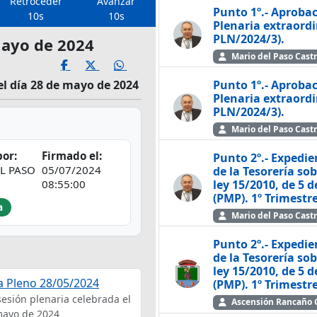
Retroceder
Avanzar
Punto 1º.- Aprobac
10s
10s
Plenaria extraordi
PLN/2024/3).
Mayo de 2024
Mario del Paso Cast
Punto 1º.- Aprobac
el día 28 de mayo de 2024
Plenaria extraordi
PLN/2024/3).
Mario del Paso Cast
or:
Firmado el:
Punto 2º.- Expedi
L PASO
05/07/2024
de la Tesorería so
ley 15/2010, de 5 
08:55:00
(PMP). 1º Trimestr
a
Mario del Paso Cast
Punto 2º.- Expedi
de la Tesorería so
ley 15/2010, de 5 
a Pleno 28/05/2024
(PMP). 1º Trimestr
sesión plenaria celebrada el
Ascensión Rancaño 
mayo de 2024