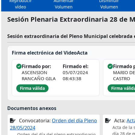
Reproducir
Aumentar
Disminuir
vídeo
Volumen
Volumen
Sesión Plenaria Extraordinaria 28 de 
Sesión extraordinaria del Pleno Municipal celebrada 
Firma electrónica del VideoActa
Firmado por:
Firmado el:
Firmado p
ASCENSION
05/07/2024
MARIO DE
RANCAÑO GILA
08:43:38
CASTRO
Firma válida
Firma válid
Documentos anexos
Convocatoria:
Orden del día Pleno
Acta:
Act
28/05/2024
Acta de la 
día 28 de 
Orden del día del pleno extraordinario