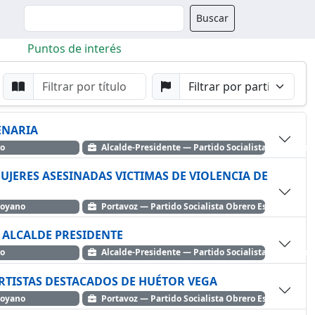
Buscador
Buscar
Puntos de interés
da
Buscar por Punto
Buscar por Partido
ENARIA
ro
Alcalde-Presidente — Partido Socialista Obrero Es
UJERES ASESINADAS VICTIMAS DE VIOLENCIA DE
Moyano
Portavoz — Partido Socialista Obrero Español
 ALCALDE PRESIDENTE
ro
Alcalde-Presidente — Partido Socialista Obrero Es
RTISTAS DESTACADOS DE HUÉTOR VEGA
Moyano
Portavoz — Partido Socialista Obrero Español