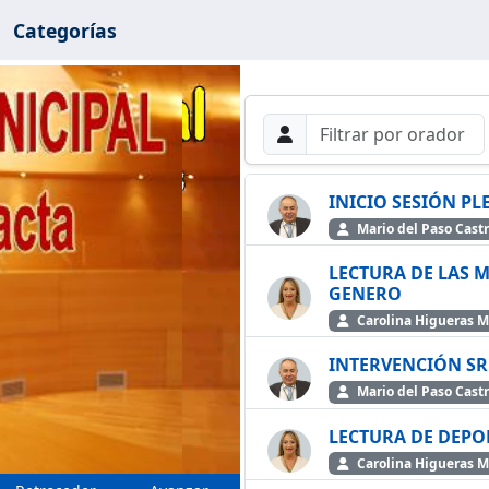
Categorías
Filtros de búsque
Buscar por Orador
Buscar
INICIO SESIÓN PL
Mario del Paso Cast
LECTURA DE LAS M
cir
GENERO
Carolina Higueras 
INTERVENCIÓN SR
Mario del Paso Cast
LECTURA DE DEPO
Carolina Higueras 