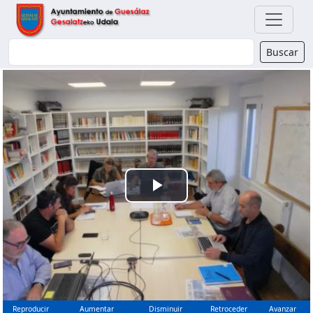
Buscador
Buscar
Reproducir
Vídeo
Reproducir
Aumentar
Disminuir
Retroceder
Avanzar