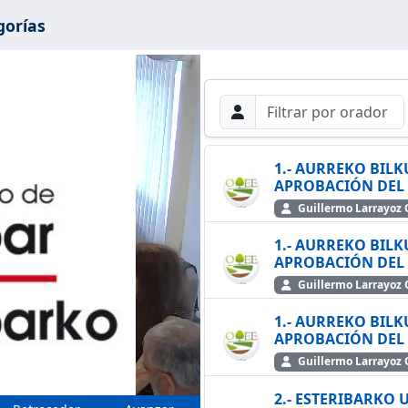
gorías
Filtros de búsque
Buscar por Orador
Buscar
1.- AURREKO BILK
Guillermo Larra
cir
1.- AURREKO BILK
Guillermo Larra
1.- AURREKO BILK
Guillermo Larra
2.- ESTERIBARKO