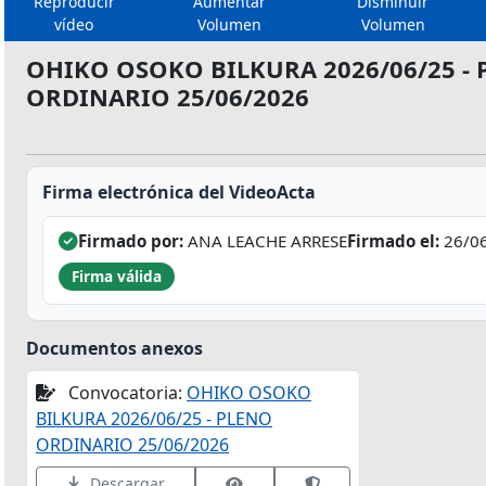
Reproducir
Aumentar
Disminuir
vídeo
Volumen
Volumen
OHIKO OSOKO BILKURA 2026/06/25 -
ORDINARIO 25/06/2026
Firma electrónica del VideoActa
Firmado por:
ANA LEACHE ARRESE
Firmado el:
26/06
Firma válida
Documentos anexos
Convocatoria:
OHIKO OSOKO
BILKURA 2026/06/25 - PLENO
ORDINARIO 25/06/2026
Ver datos de firma
Validar firma en VALID
Descargar