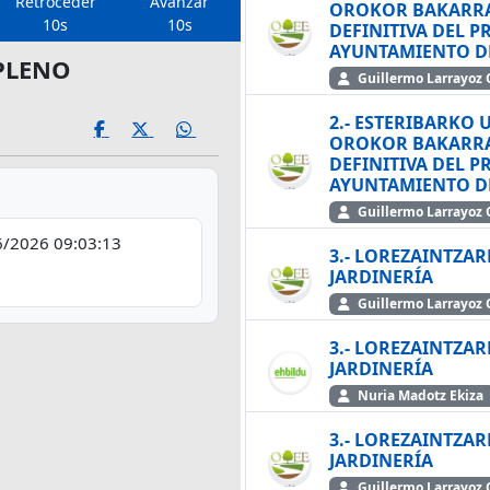
Retroceder
Avanzar
OROKOR BAKARRA BEHIN BETIKO ONARTZE
10s
10s
DEFINITIVA DEL 
AYUNTAMIENTO DE 
 PLENO
Guillermo Larra
2.- ESTERIBARKO
OROKOR BAKARRA BEHIN BETIKO ONARTZE
DEFINITIVA DEL 
AYUNTAMIENTO DE 
Guillermo Larra
/2026 09:03:13
3.- LOREZAINTZA
JARDINERÍA
Guillermo Larra
3.- LOREZAINTZA
JARDINERÍA
Nuria Madotz Ekiza
3.- LOREZAINTZA
JARDINERÍA
e
Guillermo Larra