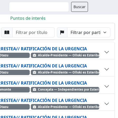
Buscador
Buscar
Puntos de interés
da
Buscar por Punto
Buscar por Partido
RRESTEA// RATIFICACIÓN DE LA URGENCIA
yoz Otazu
Alcalde-Presidente — Olloki es Esteribar
RRESTEA// RATIFICACIÓN DE LA URGENCIA
yoz Otazu
Alcalde-Presidente — Olloki es Esteribar
RRESTEA// RATIFICACIÓN DE LA URGENCIA
eamonte
Concejala — Independientes por Esteribar
RRESTEA// RATIFICACIÓN DE LA URGENCIA
yoz Otazu
Alcalde-Presidente — Olloki es Esteribar
RRESTEA// RATIFICACIÓN DE LA URGENCIA