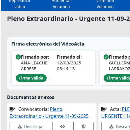
Reproducir
Aumentar
Disminuir
vídeo
Volumen
Volumen
Pleno Extraordinario - Urgente 11-09-
Firma electrónica del VideoActa
Firmado por:
Firmado el:
Firmado p
ANA LEACHE
12/09/2025
GUILLER
ARRESE
08:44:15
LARRAYO
Firma válida
Firma válid
Documentos anexos
Convocatoria:
Pleno
Acta:
PL
Extraordinario - Urgente 11-09-2025
URGENTE 11/
Ver datos de firma
Validar firma en VALID
Descargar
Descar