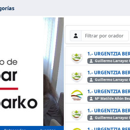
gorías
Filtros de búsque
Buscar por Orador
Buscar
1.- URGENTZIA BE
Guillermo Larra
1.- URGENTZIA BE
cir
Guillermo Larra
1.- URGENTZIA BE
Mª Matilde Añón B
1.- URGENTZIA BE
Guillermo Larra
1.- URGENTZIA BE