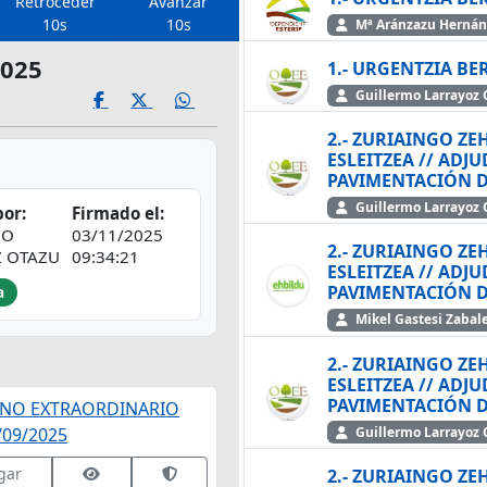
Retroceder
Avanzar
10s
10s
Mª Aránzazu Herná
2025
1.- URGENTZIA BE
Guillermo Larra
2.- ZURIAINGO Z
ESLEITZEA // ADJUDICACIÓN CON
PAVIMENTACIÓN DE
Guillermo Larra
or:
Firmado el:
MO
03/11/2025
2.- ZURIAINGO Z
Z OTAZU
09:34:21
ESLEITZEA // ADJUDICACIÓN CON
PAVIMENTACIÓN DE
a
Mikel Gastesi Zabal
2.- ZURIAINGO Z
ESLEITZEA // ADJUDICACIÓN CON
PAVIMENTACIÓN DE
ENO EXTRAORDINARIO
Guillermo Larra
09/2025
e
Ver datos de firma
Validar firma en VALIDe
gar
2.- ZURIAINGO Z