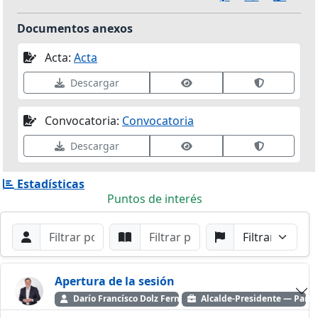
Documentos anexos
Acta:
Acta
Ver datos de firma
Validar fir
Descargar
Convocatoria:
Convocatoria
Ver datos de firma
Validar fir
Descargar
Estadísticas
Puntos de interés
Filtros de búsqueda
Buscar por Orador
Buscar por Punto
Buscar por Partido
Buscar
Apertura de la sesión
Darío Francísco Dolz Fernández
Alcalde-Presidente — Partid