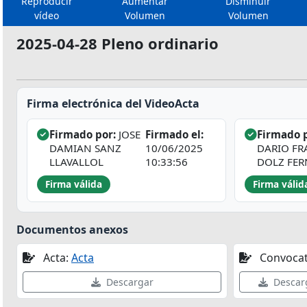
Reproducir
Aumentar
Disminuir
vídeo
Volumen
Volumen
2025-04-28 Pleno ordinario
Firma electrónica del VideoActa
Firmado por:
JOSE
Firmado el:
Firmado p
DAMIAN SANZ
10/06/2025
DARIO FR
LLAVALLOL
10:33:56
DOLZ FE
Firma válida
Firma válid
Documentos anexos
Acta:
Acta
Convocat
Descargar
Descar