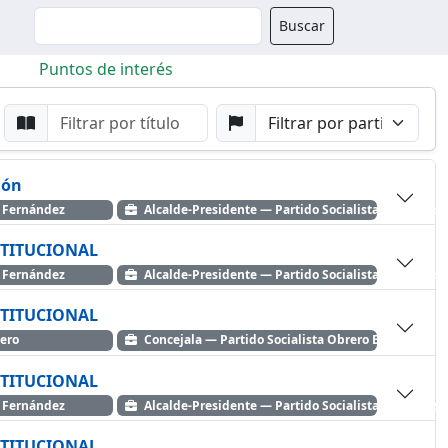
Buscador
Buscar
Puntos de interés
da
Buscar por Punto
Buscar por Partido
ión
ancísco Dolz Fernández
Alcalde-Presidente — Partido Socialista Obrero Es
TITUCIONAL
ancísco Dolz Fernández
Alcalde-Presidente — Partido Socialista Obrero Es
TITUCIONAL
adero
Concejala — Partido Socialista Obrero Español
TITUCIONAL
ancísco Dolz Fernández
Alcalde-Presidente — Partido Socialista Obrero Es
TITUCIONAL