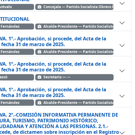
oliva Arévalo
Concejala — Partido Socialista Obrero Español
TITUCIONAL
ancísco Dolz Fernández
Alcalde-Presidente — Partido Socialista Obrero Es
 Acta de la
e fecha 31 de marzo de 2025.
ancísco Dolz Fernández
Alcalde-Presidente — Partido Socialista Obrero Es
 Acta de la
e fecha 31 de marzo de 2025.
assó
Secretario — ---
 Acta de la
e fecha 31 de marzo de 2025.
ancísco Dolz Fernández
Alcalde-Presidente — Partido Socialista Obrero Es
IVA. 2º.-COMISIÓN INFORMATIVA PERMANENTE DE
URA, TURISMO, PATRIMONIO HISTÓRICO,
DADANA Y ATENCIÓN A LAS PERSONAS. 2.1.-
cede, de dictamen sobre inscripción en el Registro