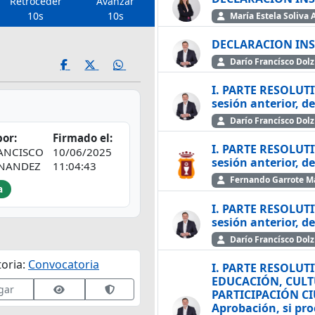
Retroceder
Avanzar
10s
10s
María Estela S
DECLARACION INS
Darío Fr
I. PARTE RESOLUTIVA. 1º.- Aprobación, si procede, del
sesión anterior, d
Darío Fr
or:
Firmado el:
I. PARTE RESOLUTIVA. 1º.- Aprobación, si procede, del
ANCISCO
10/06/2025
sesión anterior, d
RNANDEZ
11:04:43
Fernando Garrote M
a
I. PARTE RESOLUTIVA. 1º.- Aprobación, si procede, del
sesión anterior, d
Darío Fr
oria:
Convocatoria
I. PARTE RESOLUT
EDUCACIÓN, CULT
Ver datos de firma
Validar firma en VALIDe
gar
PARTICIPACIÓN CIU
Aprobación, si pro