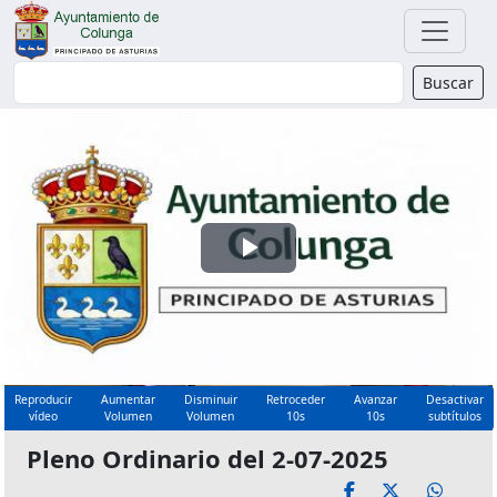
Buscador
Buscar
Reproducir
Vídeo
Reproducir
Aumentar
Disminuir
Retroceder
Avanzar
Desactivar
vídeo
Volumen
Volumen
10s
10s
subtítulos
Pleno Ordinario del 2-07-2025