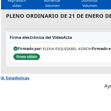
Reproducir
Aumentar
Disminuir
vídeo
Volumen
Volumen
PLENO ORDINARIO DE 21 DE ENERO DE
Firma electrónica del VideoActa
Firmado por:
ELENA ESQUISABEL ASIRON
Firmado e
Firma válida
Estadísticas
Ay