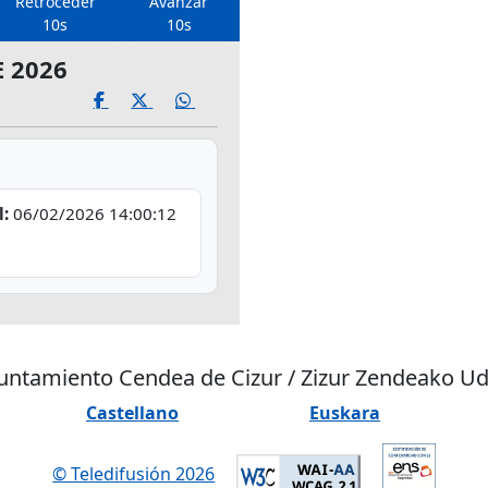
Retroceder
Avanzar
10s
10s
 2026
l:
06/02/2026 14:00:12
untamiento Cendea de Cizur / Zizur Zendeako Ud
Castellano
Euskara
© Teledifusión 2026