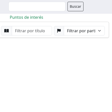
Buscador
Buscar
Puntos de interés
da
Buscar por Punto
Buscar por Partido