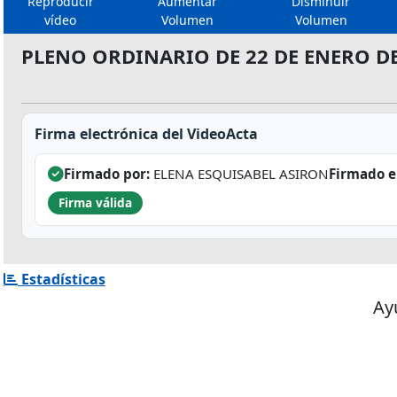
Reproducir
Aumentar
Disminuir
vídeo
Volumen
Volumen
PLENO ORDINARIO DE 22 DE ENERO DE
Firma electrónica del VideoActa
Firmado por:
ELENA ESQUISABEL ASIRON
Firmado e
Firma válida
Estadísticas
Ay