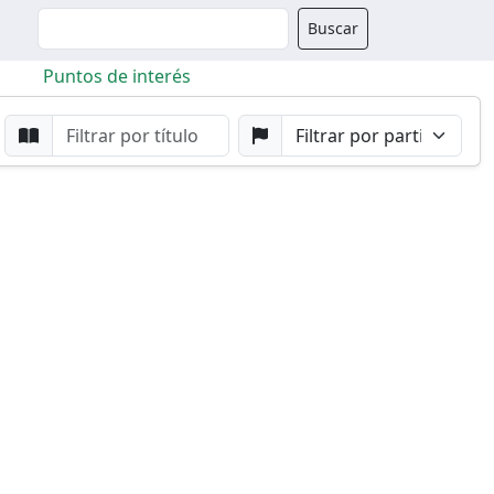
Buscador
Buscar
Puntos de interés
da
Buscar por Punto
Buscar por Partido