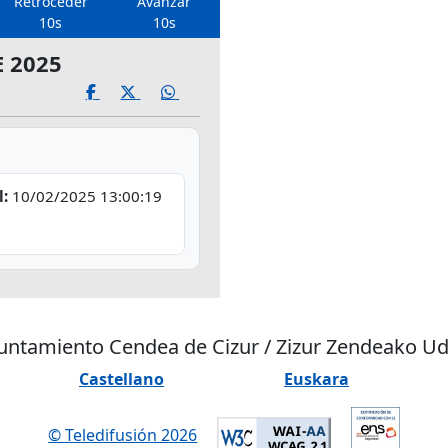
Retroceder
Avanzar
10s
10s
 2025
l:
10/02/2025 13:00:19
untamiento Cendea de Cizur / Zizur Zendeako Ud
Castellano
Euskara
© Teledifusión 2026