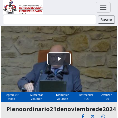
Buscador
Buscar
Reproducir
Vídeo
Reproducir
Aumentar
Disminuir
Retroceder
Avanzar
vídeo
Volumen
Volumen
10s
10s
Plenoordinario21denoviembrede2024