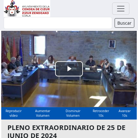
Buscador
Buscar
Reproducir
Vídeo
Reproducir
Aumentar
Disminuir
Retroceder
Avanzar
vídeo
Volumen
Volumen
10s
10s
PLENO EXTRAORDINARIO DE 25 DE
JUNIO DE 2024