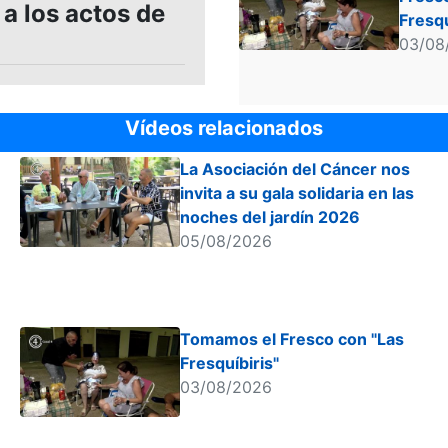
 a los actos de
Fresqu
03/08
Vídeos relacionados
La Asociación del Cáncer nos
invita a su gala solidaria en las
noches del jardín 2026
05/08/2026
Tomamos el Fresco con "Las
Fresquíbiris"
03/08/2026