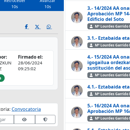
Retroceder
Avanzar
10s
10s
3.- 14/2024 AA on
Aprobación MP 14-2
Edificio del Soto
Mª Lourdes Garrido 
3.1.- Eztabaida et
Mª Lourdes Garrido 
4.- 15/2024 AA on
or:
Firmado el:
igogailua ordezka
IZKUN
28/06/2024
sustitución del as
Z
09:25:02
Mª Lourdes Garrido 
a
4.1.- Eztabaida et
Mª Lourdes Garrido 
5.- 16/2024 AA ona
oria:
Convocatoria
Aprobación MP 16/
Mª Lourdes Garrido 
e
Ver datos de firma
Validar firma en VALIDe
gar