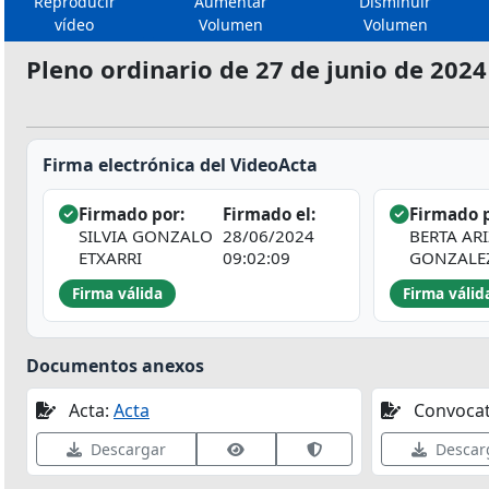
Reproducir
Aumentar
Disminuir
vídeo
Volumen
Volumen
Pleno ordinario de 27 de junio de 2024
Firma electrónica del VideoActa
Firmado por:
Firmado el:
Firmado p
SILVIA GONZALO
28/06/2024
BERTA AR
ETXARRI
09:02:09
GONZALE
Firma válida
Firma válid
Documentos anexos
Acta:
Acta
Convocat
Ver datos de firma
Validar firma en VALID
Descargar
Descar