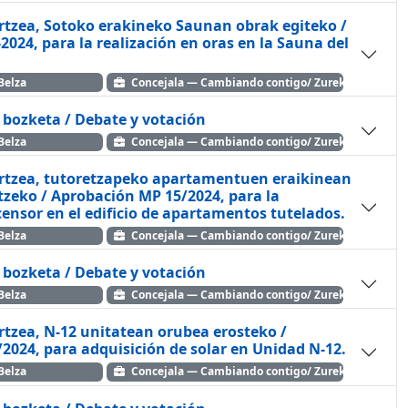
artzea, Sotoko erakineko Saunan obrak egiteko /
024, para la realización en oras en la Sauna del
Belza
Concejala — Cambiando contigo/ Zurekin Aldatu
a bozketa / Debate y votación
Belza
Concejala — Cambiando contigo/ Zurekin Aldatu
artzea, tutoretzapeko apartamentuen eraikinean
tzeko / Aprobación MP 15/2024, para la
censor en el edificio de apartamentos tutelados.
Belza
Concejala — Cambiando contigo/ Zurekin Aldatu
a bozketa / Debate y votación
Belza
Concejala — Cambiando contigo/ Zurekin Aldatu
rtzea, N-12 unitatean orubea erosteko /
2024, para adquisición de solar en Unidad N-12.
Belza
Concejala — Cambiando contigo/ Zurekin Aldatu