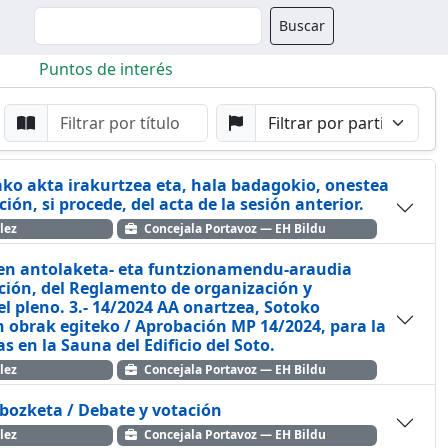
Buscador
Buscar
Puntos de interés
da
Buscar por Punto
Buscar por Partido
ako akta irakurtzea eta, hala badagokio, onestea
ión, si procede, del acta de la sesión anterior.
lez
Concejala Portavoz — EH Bildu
ren antolaketa- eta funtzionamendu-araudia
ción, del Reglamento de organización y
l pleno. 3.- 14/2024 AA onartzea, Sotoko
 obrak egiteko / Aprobación MP 14/2024, para la
s en la Sauna del Edificio del Soto.
lez
Concejala Portavoz — EH Bildu
 bozketa / Debate y votación
lez
Concejala Portavoz — EH Bildu