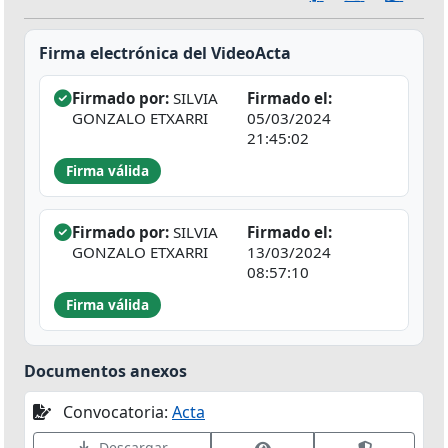
Firma electrónica del VideoActa
Firmado por:
SILVIA
Firmado el:
GONZALO ETXARRI
05/03/2024
21:45:02
Firma válida
Firmado por:
SILVIA
Firmado el:
GONZALO ETXARRI
13/03/2024
08:57:10
Firma válida
Documentos anexos
Convocatoria:
Acta
Ver datos de firma
Validar fir
Descargar