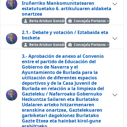
Iruñerriko Mankomunitatearen
estatutuetako 6. artikuluaren aldaketa
onartzea
Berta Arizkun González
Concejala Portavoz — EH Bildu
2.1.- Debate y votación / Eztabaida eta
bozketa
Berta Arizkun González
Concejala Portavoz — EH Bildu
3.- Aprobación de anexo al Convenio
entre el partido de Educación del
Gobierno de Navarra y el
Ayuntamiento de Burlada para la
utilización de diferentes espacios
deportivos y de la Casa Juvenil de
Burlada en relación a la limpieza del
Gazteleku / Nafarroako Gobernuko
Hezkuntza Sailaren eta Burlatako
Udalaren arteko hitzarmenaren
eranskina onartzea, Gaztelekuaren
garbiketari dagokionez Burlatako
Gazte Etxea eta hainbat kirol-gune
erabiltzeko