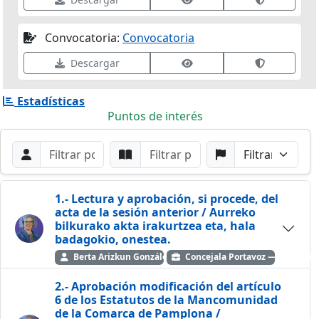
Convocatoria:
Convocatoria
Ver datos de firma
Validar fir
Descargar
Estadísticas
Puntos de interés
Filtros de búsqueda
Buscar por Orador
Buscar por Punto
Buscar por Partido
Buscar
1.- Lectura y aprobación, si procede, del
acta de la sesión anterior / Aurreko
bilkurako akta irakurtzea eta, hala
badagokio, onestea.
Berta Arizkun González
Concejala Portavoz — EH Bildu
2.- Aprobación modificación del artículo
6 de los Estatutos de la Mancomunidad
de la Comarca de Pamplona /