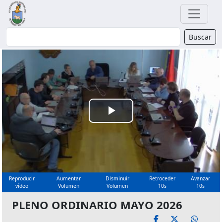
Buscador
Buscar
Reproducir
Vídeo
Reproducir
Aumentar
Disminuir
Retroceder
Avanzar
vídeo
Volumen
Volumen
10s
10s
PLENO ORDINARIO MAYO 2026