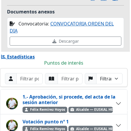
Documentos anexos
Convocatoria:
CONVOCATORIA ORDEN DEL
DIA
Descargar
Estadísticas
Puntos de interés
Filtros de búsqueda
Buscar por Orador
Buscar por Punto
Buscar por Partido
Buscar
1.- Aprobación, si procede, del acta de la
sesión anterior
Félix Remírez Hoyos
Alcalde — EUSKAL HERRIA BIL
Votación punto nº 1
Félix Remírez Hoyos
Alcalde — EUSKAL HERRIA BIL