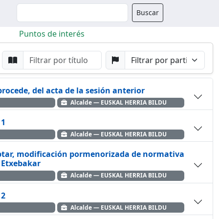
Buscador
Buscar
Puntos de interés
da
Buscar por Punto
Buscar por Partido
procede, del acta de la sesión anterior
Alcalde — EUSKAL HERRIA BILDU
 1
Alcalde — EUSKAL HERRIA BILDU
ptar, modificación pormenorizada de normativa
r Etxebakar
Alcalde — EUSKAL HERRIA BILDU
 2
Alcalde — EUSKAL HERRIA BILDU