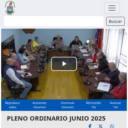
Buscador
Buscar
Reproducir
Vídeo
Reproducir
Aumentar
Disminuir
Retroceder
Avanzar
vídeo
Volumen
Volumen
10s
10s
PLENO ORDINARIO JUNIO 2025