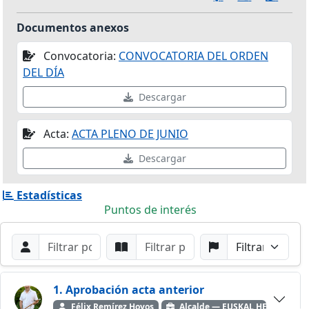
Documentos anexos
Convocatoria:
CONVOCATORIA DEL ORDEN
DEL DÍA
Descargar
Acta:
ACTA PLENO DE JUNIO
Descargar
Estadísticas
Puntos de interés
Filtros de búsqueda
Buscar por Orador
Buscar por Punto
Buscar por Partido
Buscar
1. Aprobación acta anterior
Félix Remírez Hoyos
Alcalde — EUSKAL HERRIA BIL