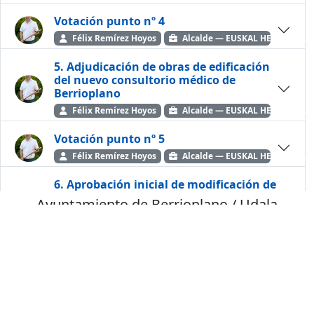
Votación punto nº 4
Félix Remírez Hoyos
Alcalde — EUSKAL HERRIA BIL
5. Adjudicación de obras de edificación
del nuevo consultorio médico de
Berrioplano
Félix Remírez Hoyos
Alcalde — EUSKAL HERRIA BIL
Votación punto nº 5
Félix Remírez Hoyos
Alcalde — EUSKAL HERRIA BIL
6. Aprobación inicial de modificación de
la Ordenanza reguladora del
Ayuntamiento de Berrioplano / Udala
procedimiento de Declaración
Berriobeiti
Responsable y Comunicación Previa
para la puesta en marcha de ciertas
Castellano
Euskara
actividades y obras
Félix Remírez Hoyos
Alcalde — EUSKAL HERRIA BIL
© Teledifusión 2026
Votación punto nº 6
Félix Remírez Hoyos
Alcalde — EUSKAL HERRIA BIL