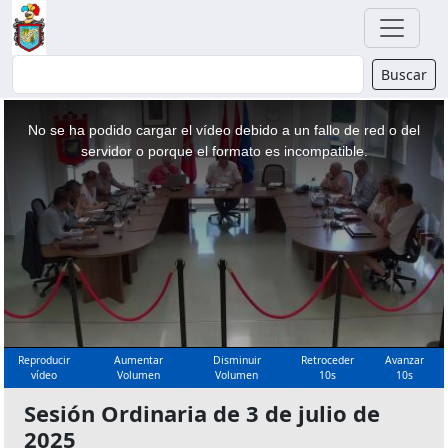
Buscador
Buscar
This
is
a
No se ha podido cargar el vídeo debido a un fallo de red o del
modal
window.
servidor o porque el formato es incompatible.
Reproducir
Aumentar
Disminuir
Retroceder
Avanzar
vídeo
Volumen
Volumen
10s
10s
Sesión Ordinaria de 3 de julio de
2025