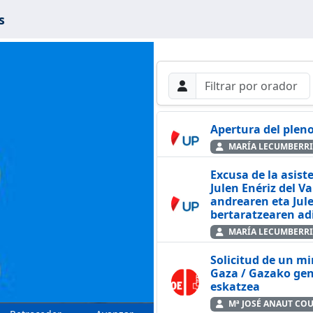
s
Filtros de búsque
Buscar por Orador
Buscar
Apertura del plen
MARÍA LECUMBERRI
Excusa de la asistencia
cir
Julen Enériz del V
andrearen eta Jule
bertaratzearen ad
MARÍA LECUMBERRI
Solicitud de un mi
Gaza / Gazako gen
eskatzea
Mª JOSÉ ANAUT CO