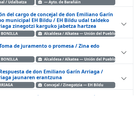
al / Udalbatza
— Ayto. de Barañáin
ón del cargo de concejal de don Emiliano Garín
po municipal EH Bildu / EH Bildu udal taldeko
riaga zinegotzi karguko jabetza hartzea
 BONILLA
Alcaldesa / Alkatea — Unión del Pueblo Navarro
 Toma de juramento o promesa / Zina edo
 BONILLA
Alcaldesa / Alkatea — Unión del Pueblo Navarro
 Respuesta de don Emiliano Garín Arriaga /
riaga jaunaren erantzuna
RRIAGA
Concejal / Zinegotzia — EH Bildu
 Toma de posesión de don Emiliano Garín Arriaga
Arriaga jaunaren karguko jabetza hartzea
 BONILLA
Alcaldesa / Alkatea — Unión del Pueblo Navarro
Intervención concejal grupo municipal EH Bildu /
eko zinegotziaren parte-hartzea
IBORRA
Concejal / Zinegotzia — EH Bildu