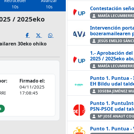
Retroceder
Avanzar
10s
10s
Contestación seño
MARÍA LECUMBERRI
2025 / 2025eko
Intervención port
bozeramailearen p
JESÚS EMILIO SÁNC
railaren 30eko ohiko
1.- Aprobación del
2025 / 2025eko ab
MARÍA LECUMBERRI
Punto 1. Puntua -
or:
Firmado el:
EH Bildu udal tal
04/11/2025
IOSEBA JIMÉNEZ M
RRI
17:08:45
Punto 1. PuntuInt
PSN-PSOE udal tal
a
Mª JOSÉ ANAUT CO
Punto 1. Puntua -