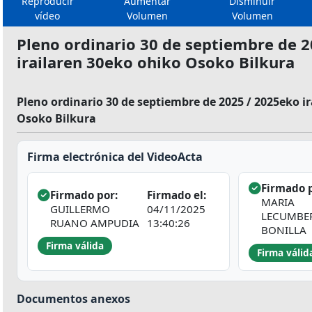
Reproducir
Aumentar
Disminuir
vídeo
Volumen
Volumen
Pleno ordinario 30 de septiembre de 
irailaren 30eko ohiko Osoko Bilkura
Pleno ordinario 30 de septiembre de 2025 / 2025eko i
Osoko Bilkura
Firma electrónica del VideoActa
Firmado p
Firmado por:
Firmado el:
MARIA
GUILLERMO
04/11/2025
LECUMBE
RUANO AMPUDIA
13:40:26
BONILLA
Firma válida
Firma válid
Documentos anexos