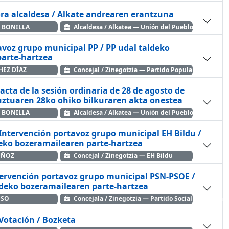
ra alcaldesa / Alkate andrearen erantzuna
 BONILLA
Alcaldesa / Alkatea — Unión del Pueblo Navarro
avoz grupo municipal PP / PP udal taldeko
arte-hartzea
HEZ DÍAZ
Concejal / Zinegotzia — Partido Popular
 acta de la sesión ordinaria de 28 de agosto de
uztuaren 28ko ohiko bilkuraren akta onestea
 BONILLA
Alcaldesa / Alkatea — Unión del Pueblo Navarro
 Intervención portavoz grupo municipal EH Bildu /
deko bozeramailearen parte-hartzea
UÑOZ
Concejal / Zinegotzia — EH Bildu
ervención portavoz grupo municipal PSN-PSOE /
deko bozeramailearen parte-hartzea
USO
Concejala / Zinegotzia — Partido Socialista de Nav
 Votación / Bozketa