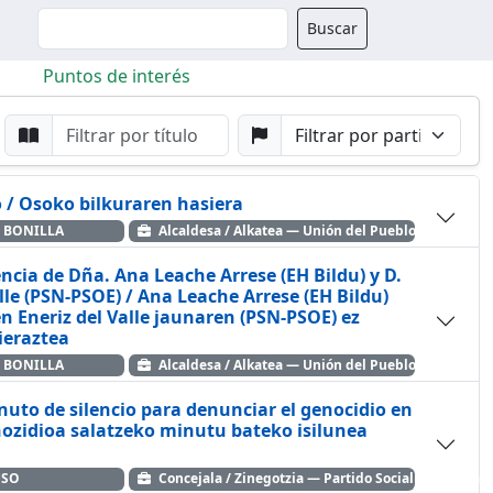
Buscador
Buscar
Puntos de interés
da
Buscar por Punto
Buscar por Partido
o / Osoko bilkuraren hasiera
 BONILLA
Alcaldesa / Alkatea — Unión del Pueblo Navarro
 de Dña. Ana Leache Arrese (EH Bildu) y D.
alle (PSN-PSOE) / Ana Leache Arrese (EH Bildu)
n Eneriz del Valle jaunaren (PSN-PSOE) ez
ieraztea
 BONILLA
Alcaldesa / Alkatea — Unión del Pueblo Navarro
nuto de silencio para denunciar el genocidio en
ozidioa salatzeko minutu bateko isilunea
USO
Concejala / Zinegotzia — Partido Socialista de Nav