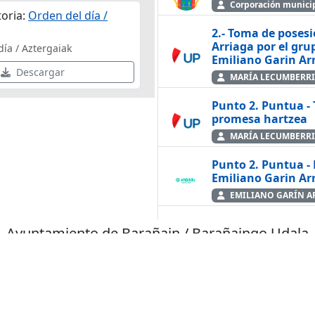
Corporación municip
oria:
Orden del día /
2.- Toma de posesi
Arriaga por el gru
ía / Aztergaiak
Emiliano Garin Ar
Descargar
MARÍA LECUMBERRI
Punto 2. Puntua -
promesa hartzea
MARÍA LECUMBERRI
Punto 2. Puntua -
Emiliano Garin Ar
EMILIANO GARÍN A
Punto 2. Puntua -
Ayuntamiento de Barañain / Barañaingo Udala
/ Emiliano Garin 
Castellano
Euskara
MARÍA LECUMBERRI
Punto 2. Puntua - 
© Teledifusión 2026
EH Bildu udal tald
ALBERTO LÓPEZ 