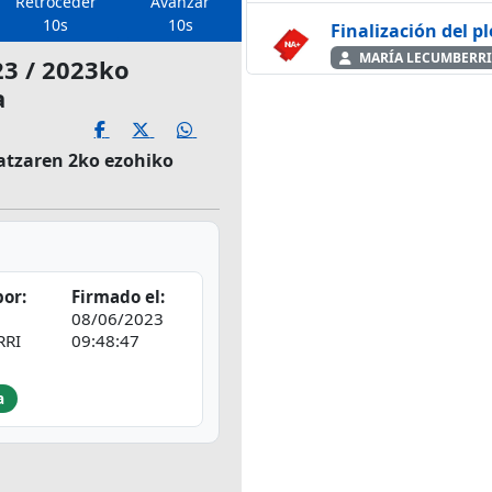
Retroceder
Avanzar
10s
10s
Finalización del p
MARÍA LECUMBERRI
23 / 2023ko
a
iatzaren 2ko ezohiko
or:
Firmado el:
08/06/2023
RRI
09:48:47
a