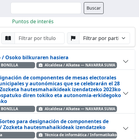
Buscador
Buscar
Puntos de interés
da
Buscar por Punto
Buscar por Partido
o / Osoko bilkuraren hasiera
 BONILLA
Alcaldesa / Alkatea — NAVARRA SUMA
esignación de componentes de mesas electorales
unicipales y autonómicas que se celebrarán el 28
 Zozketa hautesmahaikideak izendatzeko 2023ko
ospatuko diren tokiko eta autonomia-erkidegoko
ako
 BONILLA
Alcaldesa / Alkatea — NAVARRA SUMA
 Sorteo para designación de componentes de
 / Zozketa hautesmahaikideak izendatzeko
ea
Técnica de informática / Informatikako teknikaria 