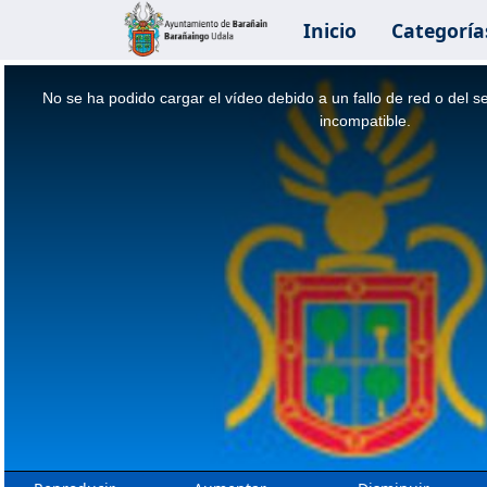
Inicio
Categoría
This
is
a
No se ha podido cargar el vídeo debido a un fallo de red o del s
modal
window.
incompatible.