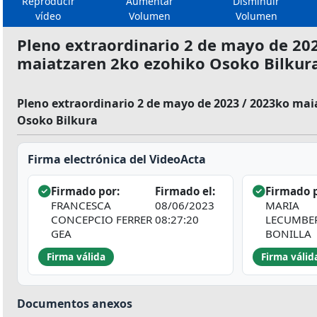
Reproducir
Aumentar
Disminuir
vídeo
Volumen
Volumen
Pleno extraordinario 2 de mayo de 20
maiatzaren 2ko ezohiko Osoko Bilkur
Pleno extraordinario 2 de mayo de 2023 / 2023ko ma
Osoko Bilkura
Firma electrónica del VideoActa
Firmado por:
Firmado el:
Firmado p
FRANCESCA
08/06/2023
MARIA
CONCEPCIO FERRER
08:27:20
LECUMBE
GEA
BONILLA
Firma válida
Firma válid
Documentos anexos