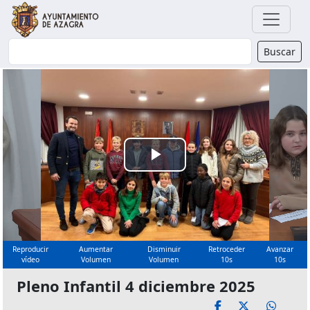
Buscador
Buscar
Reproducir
Vídeo
Reproducir
Aumentar
Disminuir
Retroceder
Avanzar
vídeo
Volumen
Volumen
10s
10s
Pleno Infantil 4 diciembre 2025