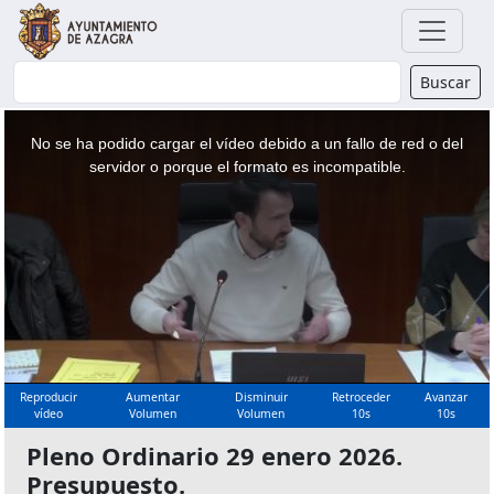
Buscador
Buscar
This
is
a
No se ha podido cargar el vídeo debido a un fallo de red o del
modal
window.
servidor o porque el formato es incompatible.
Reproducir
Aumentar
Disminuir
Retroceder
Avanzar
vídeo
Volumen
Volumen
10s
10s
Pleno Ordinario 29 enero 2026.
Presupuesto.